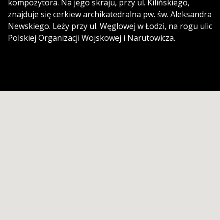
kompozytora. Na jego skraju, przy ul. Kilińskiego,
znajduje się cerkiew archikatedralna pw. św. Aleksandra
Newskiego. Leży przy ul. Węglowej w Łodzi, na rogu ulic
Polskiej Organizacji Wojskowej i Narutowicza.