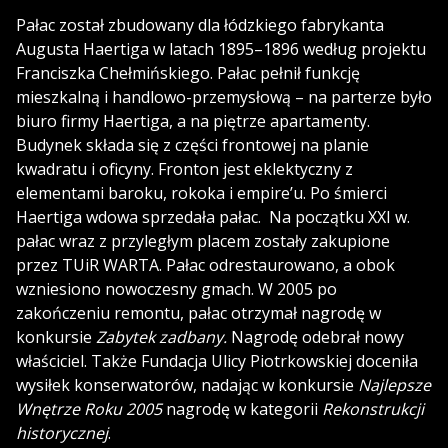
Pałac został zbudowany dla łódzkiego fabrykanta
Augusta Haertiga w latach 1895–1896
według projektu
Franciszka Chełmińskiego
. Pałac pełnił funkcję
mieszkalną i handlowo-przemysłową – na parterze było
biuro firmy Haertiga, a na piętrze apartamenty
.
Budynek składa się z części frontowej na planie
kwadratu i oficyny
. Fronton jest eklektyczny z
elementami baroku, rokoka i empire’u. Po śmierci
Haertiga wdowa sprzedała pałac. Na początku XXI w.
pałac wraz z przyległym placem zostały zakupione
przez TUiR WARTA. Pałac odrestaurowano, a obok
wzniesiono nowoczesny gmach. W 2005 po
zakończeniu remontu, pałac otrzymał nagrodę w
konkursie
Zabytek zadbany.
Nagrodę odebrał nowy
właściciel. Także Fundacja Ulicy Piotrkowskiej doceniła
wysiłek konserwatorów, nadając w konkursie
Najlepsze
Wnętrze Roku 2005
nagrodę w kategorii
Rekonstrukcji
historycznej
.