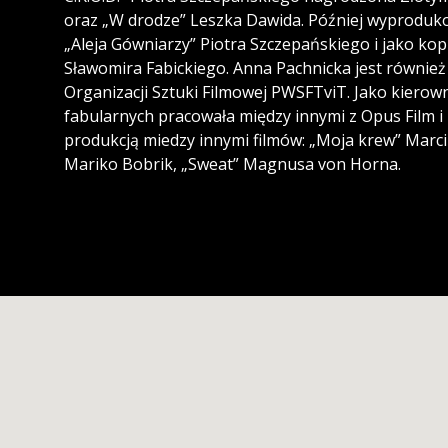
oraz „W drodze” Leszka Dawida. Później wyprodukow
„Aleja Gówniarzy” Piotra Szczepańskiego i jako ko
Sławomira Fabickiego. Anna Pachnicka jest równie
Organizacji Sztuki Filmowej PWSFTviT. Jako kierown
fabularnych pracowała między innymi z Opus Film i 
produkcją miedzy innymi filmów: „Moja krew” Marc
Mariko Bobrik, „Sweat” Magnusa von Horna.