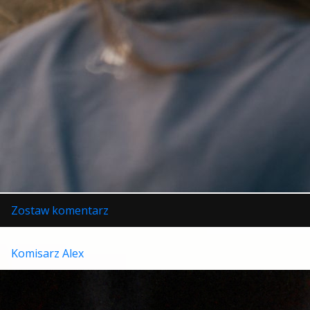
w
Zostaw komentarz
Małe
stłuczki
Komisarz Alex