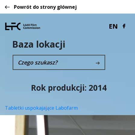
Powrót do strony głównej
EN
Baza lokacji
➔
Rok produkcji:
2014
Tabletki uspokajające Labofarm