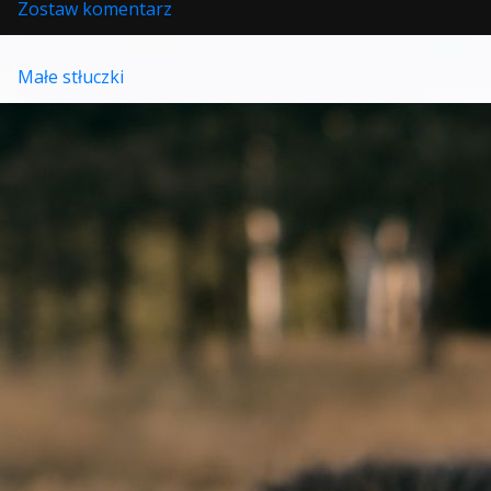
w
Zostaw komentarz
Pamiętniki
Florki
Małe stłuczki