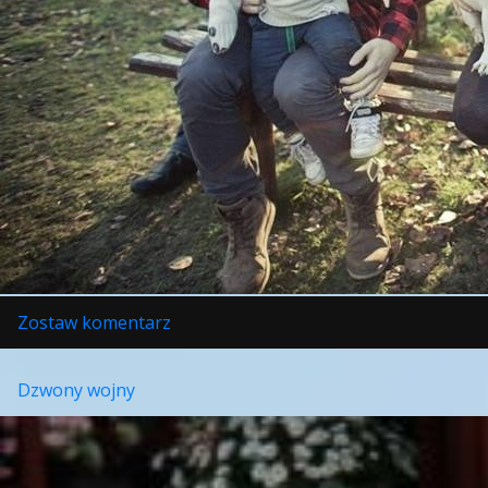
w
Zostaw komentarz
Nastoletnie
matki
Dzwony wojny