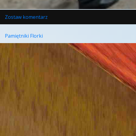
w
Zostaw komentarz
Dzwony
wojny
Pamiętniki Florki