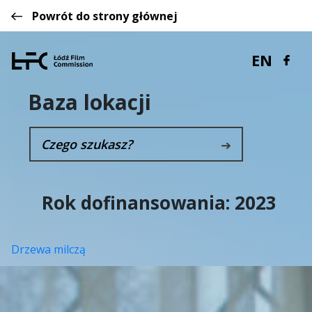
Powrót do strony głównej
EN
Baza lokacji
➔
Rok dofinansowania:
2023
Drzewa milczą