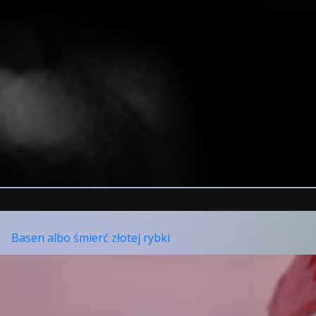
Basen albo śmierć złotej rybki