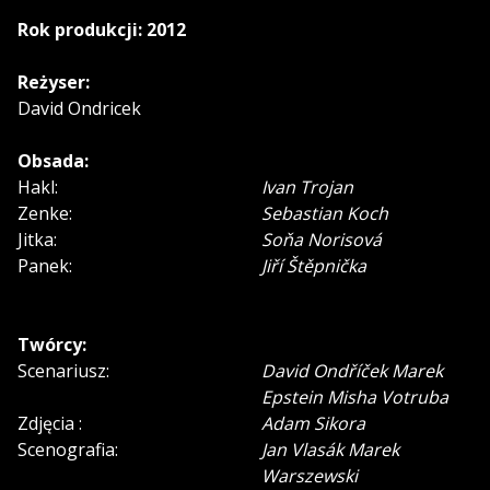
Rok produkcji: 2012
Reżyser:
David Ondricek
Obsada:
Hakl:
Ivan Trojan
Zenke:
Sebastian Koch
Jitka:
Soňa Norisová
Panek:
Jiří Štěpnička
Twórcy:
Scenariusz:
David Ondříček Marek
Epstein Misha Votruba
Zdjęcia :
Adam Sikora
Scenografia:
Jan Vlasák Marek
Warszewski