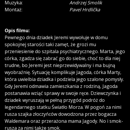
Muzyka:
Andrzej Smolik
Montaż:
Pavel Hrdlička
Opis filmu:
Pewnego dnia dziadek Jeremi wywołuje w domu
spokojnej starości taki zamęt, że grozi mu
przeniesienie do szpitala psychiatrycznego. Marta, jego
córka, zgadza się zabrać go do siebie, choć to dla niej
trudne, bo Jeremi jest nieprzewidywalny i ma bujną
wyobraźnię. Sytuację komplikuje Jagoda, córka Marty,
która uwielbia dziadka i podziela jego szalone pomysły.
Gdy Jeremi odmawia zamieszkania z rodziną, Jagoda
postanawia wziąć sprawy w swoje ręce. Dziewczynka i
dziadek wyruszają w pełną przygód podróż do
legendarnego statku Światło Morza. W pogoń za nimi
rusza szajka złoczyńców dowodzona przez bogacza
Waldemara oraz przerażona mama Jagody. No i smok-
rusza za nimi także smok.