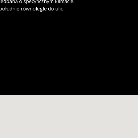
niedbaną o specyficznym klimacie.
południe równolegle do ulic