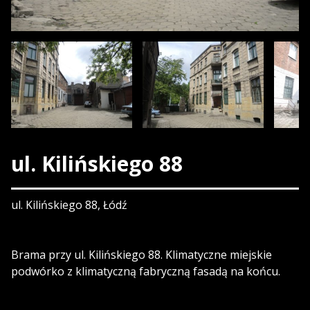
ul. Kilińskiego 88
ul. Kilińskiego 88, Łódź
Brama przy ul. Kilińskiego 88. Klimatyczne miejskie
podwórko z klimatyczną fabryczną fasadą na końcu.