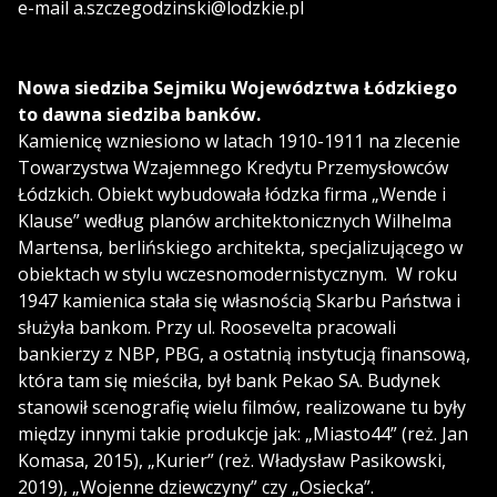
e-mail a.szczegodzinski@lodzkie.pl
Nowa siedziba Sejmiku Województwa Łódzkiego
to dawna siedziba banków.
Kamienicę wzniesiono w latach 1910-1911 na zlecenie
Towarzystwa Wzajemnego Kredytu Przemysłowców
Łódzkich. Obiekt wybudowała łódzka firma „Wende i
Klause” według planów architektonicznych Wilhelma
Martensa, berlińskiego architekta, specjalizującego w
obiektach w stylu wczesnomodernistycznym. W roku
1947 kamienica stała się własnością Skarbu Państwa i
służyła bankom. Przy ul. Roosevelta pracowali
bankierzy z NBP, PBG, a ostatnią instytucją finansową,
która tam się mieściła, był bank Pekao SA. Budynek
stanowił scenografię wielu filmów, realizowane tu były
między innymi takie produkcje jak: „Miasto44” (reż. Jan
Komasa, 2015), „Kurier” (reż. Władysław Pasikowski,
2019), „Wojenne dziewczyny” czy „Osiecka”.