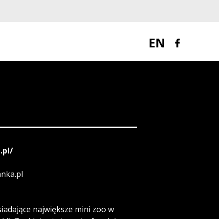
EN
.pl/
nka.pl
siadające największe mini zoo w