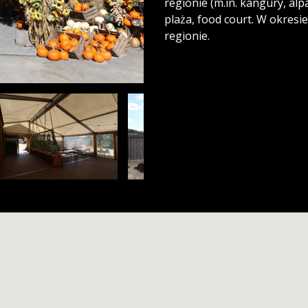
regionie (m.in. kangury, alpa
plaża, food court. W okresi
regionie.