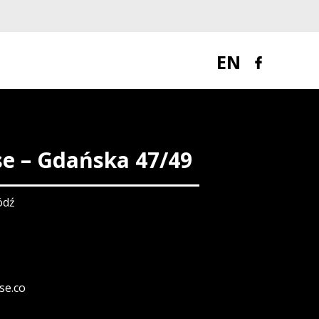
EN
e – Gdańska 47/49
ódź
se.co