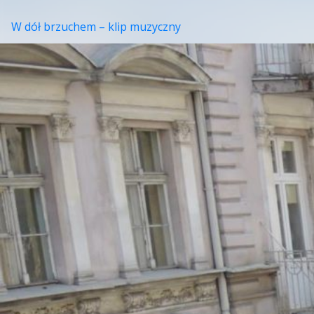
W dół brzuchem – klip muzyczny