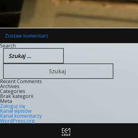
w
Zostaw komentarz
Kto
Napisze
Search
Szukaj:
Naszą
Historię
Recent Comments
Archives
Categories
Brak kategorii
Meta
Zaloguj się
Kanał wpisów
Kanał komentarzy
WordPress.org