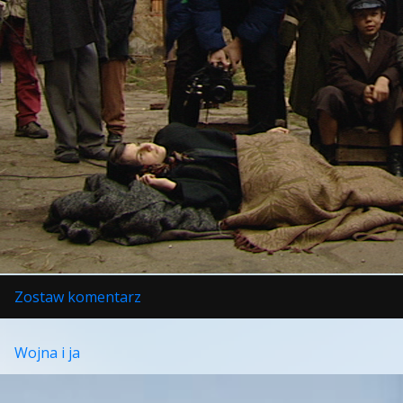
w
Zostaw komentarz
Kabaret
śmierci
Wojna i ja