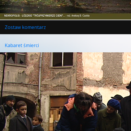
w
Zostaw komentarz
Nekropolis
–
trójprzymierze
Kabaret śmierci
cieni