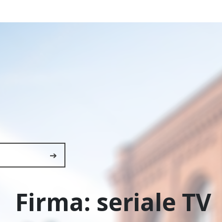
➔
Firma:
seriale TV