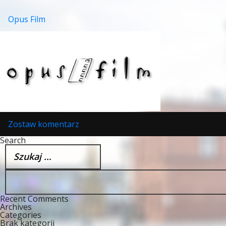
Opus Film
w
Zostaw komentarz
Opus
Film
Search
Szukaj:
Recent Comments
Archives
Categories
Brak kategorii