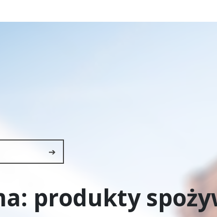
➔
ma:
produkty spoży